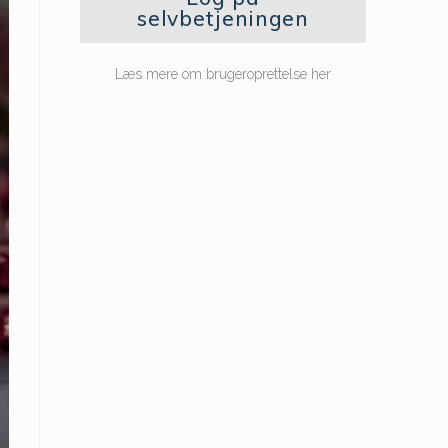
selvbetjeningen
Læs mere om brugeroprettelse her