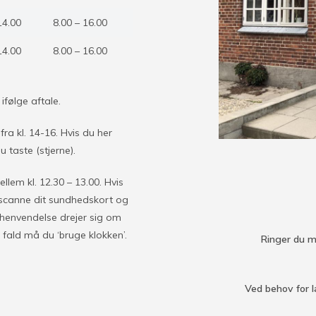
14.00
8.00 – 16.00
14.00
8.00 – 16.00
ifølge aftale.
fra kl. 14-16. Hvis du her
 taste (stjerne).
lem kl. 12.30 – 13.00. Hvis
 scanne dit sundhedskort og
 henvendelse drejer sig om
 fald må du ‘bruge klokken’.
Ringer du m
Ved behov for l